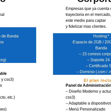
Empresas que ya cuenta 
nal
trayectoria en el mercado
este medio para captar
y fidelizar mas clientes.
o de Banda
Hosting:*
vos
-Espacio de 2GB / 20
Banda
– 15 correos corpo
org)
– Soporte 24 
– Certificado
– Dominio (.com / .n
able
 y css3)
El plan incl
es
Panel de Administració
– Diseño Moderno y actua
cto, etc.)
css3)
– Adaptable a dispositivo
nes)
– Menú Personalizado