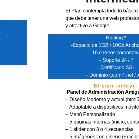
El Plan contempla todo lo básico
que debe tener una web profesio
y atractivo a Google.
a
Hosting:*
-Espacio de 1GB / 10Gb Anch
– 10 correos corporati
– Soporte 24 / 7
– Certificado SSL
– Dominio (.com / .net / .
El plan incluye:
Panel de Administración Amig
– Diseño Moderno y actual (html5
– Adaptable a dispositivos móvil
– Menú Personalizado
– 5 páginas internas (inicio, conta
– 1 slider con 3 o 4 secuencias
– 5 imágenes con diseño (Edicio