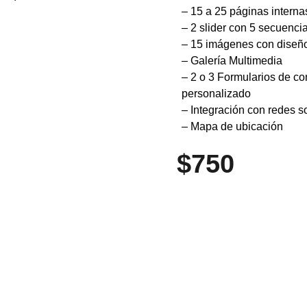
– 15 a 25 páginas interna
– 2 slider con 5 secuenci
– 15 imágenes con diseño
– Galería Multimedia
– 2 o 3 Formularios de co
personalizado
– Integración con redes s
– Mapa de ubicación
$750